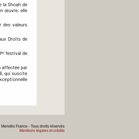
de la Shoah de
on œuvre, elle
r des valeurs
 aux Droits de
1
festival de
er
s affectée par
6, qui suscite
xceptionnelle
re Mendès France - Tous droits réservés
Mentions légales et crédits