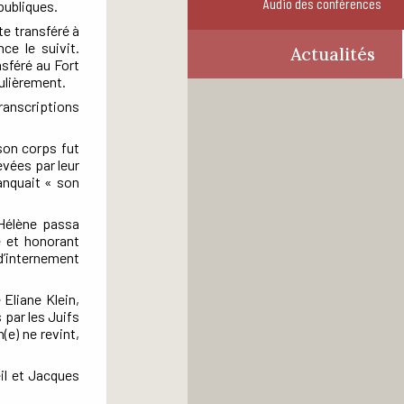
Audio des conférences
 publiques.
te transféré à
ce le suivit.
Actualités
nsféré au Fort
gulièrement.
transcriptions
son corps fut
evées par leur
manquait « son
 Hélène passa
le et honorant
d’internement
Eliane Klein,
 par les Juifs
(e) ne revint,
il et Jacques