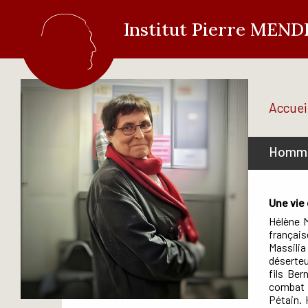
Institut Pierre MEN
Accuei
Homma
Une vie
Hélène 
français
Massili
déserte
fils Ber
combat 
Pétain. 