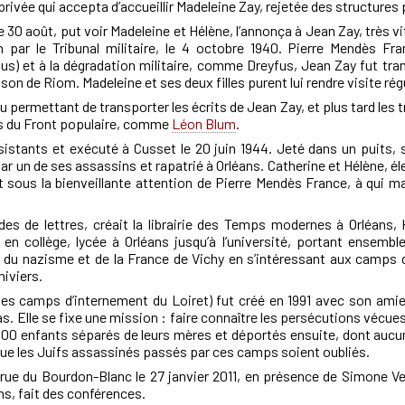
 privée qui accepta d’accueillir Madeleine Zay, rejetée des structures
 30 août, put voir Madeleine et Hélène, l’annonça à Jean Zay, très vi
par le Tribunal militaire, le 4 octobre 1940. Pierre Mendès Fran
lus) et à la dégradation militaire, comme Dreyfus, Jean Zay fut tra
ison de Riom. Madeleine et ses deux filles purent lui rendre visite ré
 permettant de transporter les écrits de Jean Zay, et plus tard les 
ts du Front populaire, comme
Léon Blum
.
sistants et exécuté à Cusset le 20 juin 1944. Jeté dans un puits, 
par un de ses assassins et rapatrié à Orléans. Catherine et Hélène, él
et sous la bienveillante attention de Pierre Mendès France, à qui 
es de lettres, créait la librairie des Temps modernes à Orléans,
a en collège, lycée à Orléans jusqu’à l’université, portant ensemb
ts du nazisme et de la France de Vichy en s’intéressant aux camps 
hiviers.
les camps d’internement du Loiret) fut créé en 1991 avec son amie 
. Elle se fixe une mission : faire connaître les persécutions vécues
000 enfants séparés de leurs mères et déportés ensuite, dont aucun
t que les Juifs assassinés passés par ces camps soient oubliés.
 rue du Bourdon-Blanc le 27 janvier 2011, en présence de Simone Ve
ns, fait des conférences.