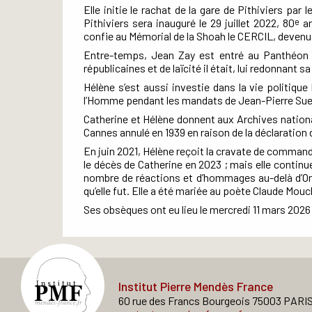
Elle initie le rachat de la gare de Pithiviers p
Pithiviers sera inauguré le 29 juillet 2022, 80
an
e
confie au Mémorial de la Shoah le CERCIL, devenu
Entre-temps, Jean Zay est entré au Panthéon 
républicaines et de laïcité il était, lui redonnant sa
Hélène s’est aussi investie dans la vie politique
l’Homme pendant les mandats de Jean-Pierre Sueu
Catherine et Hélène donnent aux Archives national
Cannes annulé en 1939 en raison de la déclaration 
En juin 2021, Hélène reçoit la cravate de commande
le décès de Catherine en 2023 ; mais elle continu
nombre de réactions et d’hommages au-delà d’Orl
qu’elle fut. Elle a été mariée au poète Claude Mouch
Ses obsèques ont eu lieu le mercredi 11 mars 2026
Institut Pierre Mendès France
60 rue des Francs Bourgeois 75003 PARI