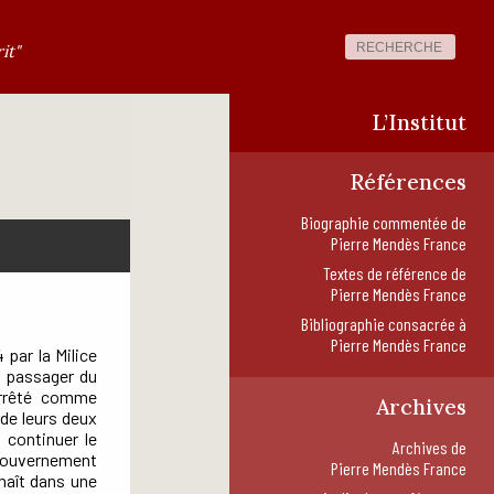
it"
L’Institut
Références
Biographie commentée de
Pierre Mendès France
Textes de référence de
Pierre Mendès France
Bibliographie consacrée à
Pierre Mendès France
 par la Milice
, passager du
arrêté comme
Archives
de leurs deux
t continuer le
Archives de
 gouvernement
Pierre Mendès France
 naît dans une