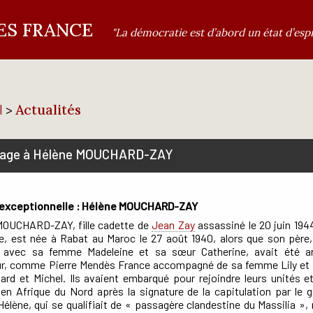
DES FRANCE
"La démocratie est d’abord un état d’espr
l
>
Actualités
ge à Hélène MOUCHARD-ZAY
 exceptionnelle : Hélène MOUCHARD-ZAY
MOUCHARD-ZAY, fille cadette de
Jean Zay
assassiné le 20 juin 1944
e, est née à Rabat au Maroc le 27 août 1940, alors que son père
a avec sa femme Madeleine et sa sœur Catherine, avait été 
ur, comme Pierre Mendès France accompagné de sa femme Lily et 
nard et Michel. Ils avaient embarqué pour rejoindre leurs unités e
en Afrique du Nord après la signature de la capitulation par le
Hélène, qui se qualifiait de « passagère clandestine du Massilia »,