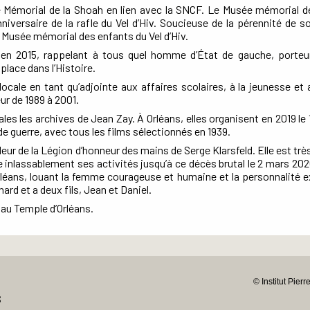
ar le Mémorial de la Shoah en lien avec la SNCF. Le Musée mémorial 
niversaire de la rafle du Vel d’Hiv. Soucieuse de la pérennité de s
 Musée mémorial des enfants du Vel d’Hiv.
en 2015, rappelant à tous quel homme d’État de gauche, porteu
 place dans l’Histoire.
 locale en tant qu’adjointe aux affaires scolaires, à la jeunesse et
r de 1989 à 2001.
es les archives de Jean Zay. À Orléans, elles organisent en 2019 le 
de guerre, avec tous les films sélectionnés en 1939.
ur de la Légion d’honneur des mains de Serge Klarsfeld. Elle est trè
e inlassablement ses activités jusqu’à ce décès brutal le 2 mars 202
éans, louant la femme courageuse et humaine et la personnalité e
ard et a deux fils, Jean et Daniel.
 au Temple d’Orléans.
© Institut Pier
S