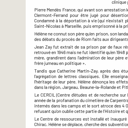
clinique
Pierre Mendès France, qui avant son arrestation le
Clermont-Ferrand pour être jugé pour désertion 
Condamné à la déportation à vie (qui n’existait p
Saint-Nicolas à Marseille, puis emprisonné à la pr
Hélène ne connut son père qu’en prison, son landau
des débats du procès de Riom faits aux dirigean
Jean Zay fut extrait de sa prison par de faux ré
retrouvé en 1946 mais ne fut identifié qu’en 1948 
mère, grandirent dans l’admiration de leur père 
frère jumeau en politique ».
Tandis que Catherine Martin-Zay, après des étud
l’agrégation de lettres classiques. Elle enseign
l’héritage de leur père. Hélène dénonça les effe
dans la région, Jargeau, Beaune-la-Rolande et Pit
Le CERCIL (Centre d’études et de recherche sur 
année de la profanation du cimetière de Carpentras
internés dans les camps et le sort atroce des 4 
refusant qu’on oublie cette partie de l’Histoire e
Le Centre de ressources est installé et inauguré
Chirac. Hélène se déplace, cherche des subventio